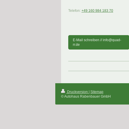
Telefon:
+49 160 984 183 70
E-Mail schreiben // info@quad-
rr.de
Druckversion
|
Sitemap
© Autohaus Rabenbauer GmbH